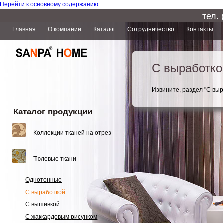
Перейти к основному содержанию
тел.
Главная
О компании
Каталог
Сотрудничество
Контакты
С выработко
Извините, раздел "С выр
Каталог продукции
Коллекции тканей на отрез
Тюлевые ткани
Однотонные
С выработкой
С вышивкой
С жаккардовым рисунком